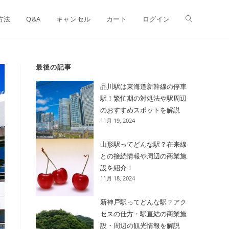
方法
Q&A
キャンセル
カート
ログイン
最後の記事
品川駅は東海道新幹線の停車
駅！繁忙期の対処法や駅周辺
のおすすめスポットを解説
11月 19, 2024
山形駅ってどんな駅？在来線
との接続情報や周辺の商業施
設を紹介！
11月 18, 2024
新神戸駅ってどんな駅？アク
セスの仕方・駅直結の商業施
設・周辺の観光情報を解説