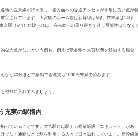
東各地の在来線が行き来し、各方面への交通アクセスが非常に良い点が
重宝されています。大宮駅のホーム数は新幹線は6線、在来線は14線
の東京駅（※1）に比べれば、在来線への乗り継ぎで迷う可能性は少なく
間的な大差がないという例も。例えば渋谷駅〜大宮駅間を移動する場合
えなく40分ほどで移動でき運賃も1000円未満で済みます。
えも視野に入れてみましょう。
う充実の駅構内
が揃っていることです。大宮駅には駅ナカ商業施設「エキュート」があ
だけでなく通勤などで駅を利用する人々で日々賑わっています。新幹線