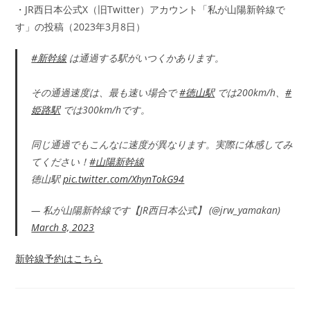
・JR西日本公式X（旧Twitter）アカウント「私が山陽新幹線で
す」の投稿（2023年3月8日）
#新幹線
は通過する駅がいつくかあります。
その通過速度は、最も速い場合で
#徳山駅
では200km/h、
#
姫路駅
では300km/hです。
同じ通過でもこんなに速度が異なります。実際に体感してみ
てください！
#山陽新幹線
徳山駅
pic.twitter.com/XhynTokG94
— 私が山陽新幹線です【JR西日本公式】 (@jrw_yamakan)
March 8, 2023
新幹線予約はこちら